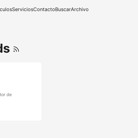
ículos
Servicios
Contacto
Buscar
Archivo
ds
tor de