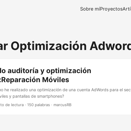
Sobre mí
Proyectos
Art
r Optimización Adwor
o auditoría y optimización
Reparación Móviles
o he realizado una optimización de una cuenta AdWords para el sec
iles y pantallas de smartphones?
to de lectura
·
150 palabras
·
marcusRB