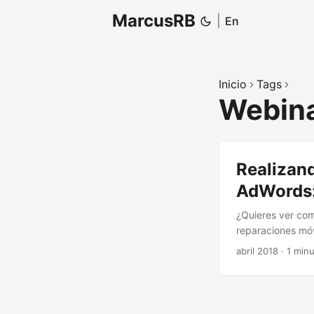
MarcusRB
|
En
Inicio
Tags
Webina
Realizand
AdWords:
¿Quieres ver com
reparaciones móv
abril 2018
·
1 minu