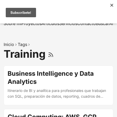
MarcusRB
|
En
Sobre mí
Proyectos
Artículos
Servicios
Contacto
Buscar
Arc
Inicio
Tags
Training
Business Intelligence y Data
Analytics
Itinerario de BI y analítica para profesionales que trabajan
con SQL, preparación de datos, reporting, cuadros de
mando y soporte a la decisión.
Cloud Computing: AWS, GCP,