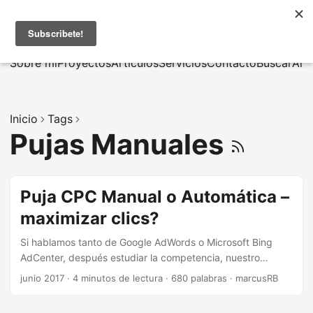
MarcusRB
|
En
Sobre mí
Proyectos
Artículos
Servicios
Contacto
Buscar
Arc
Inicio
Tags
Pujas Manuales
Puja CPC Manual o Automática –
maximizar clics?
Si hablamos tanto de Google AdWords o Microsoft Bing
AdCenter, después estudiar la competencia, nuestro
target, palabras claves , crear las diferentes landing page
junio 2017
·
4 minutos de lectura
·
680 palabras
·
marcusRB
y pensar al budget diario y/o mensual, hay una parte muy
interesante relacionado con la configuración de la puja de