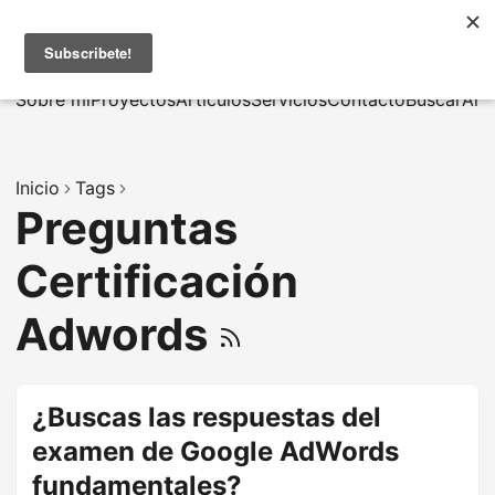
MarcusRB
|
En
Sobre mí
Proyectos
Artículos
Servicios
Contacto
Buscar
Arc
Inicio
Tags
Preguntas
Certificación
Adwords
¿Buscas las respuestas del
examen de Google AdWords
fundamentales?