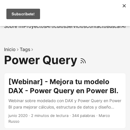
MarcusRB
|
En
Sobre mí
Proyectos
Artículos
Servicios
Contacto
Buscar
Arc
Inicio
Tags
Power Query
[Webinar] - Mejora tu modelo
DAX - Power Query en Power BI.
Webinar sobre modelado con DAX y Power Query en Power
BI para mejorar cálculos, estructura de datos y diseño
analítico.
junio 2020
·
2 minutos de lectura
·
344 palabras
·
Marco
Russo