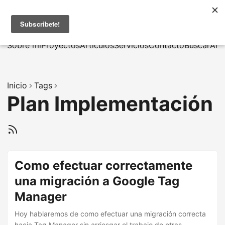
MarcusRB
|
En
Sobre mí
Proyectos
Artículos
Servicios
Contacto
Buscar
Arc
Inicio
Tags
Plan Implementación
Como efectuar correctamente
una migración a Google Tag
Manager
Hoy hablaremos de como efectuar una migración correcta
hacia Tag Manager sin arriesgar el trabajo de otras