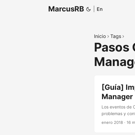
MarcusRB
|
En
Inicio
Tags
Pasos 
Manag
[Guía] I
Manager 
Los eventos de 
problemas y conf
enero 2018
·
16 m