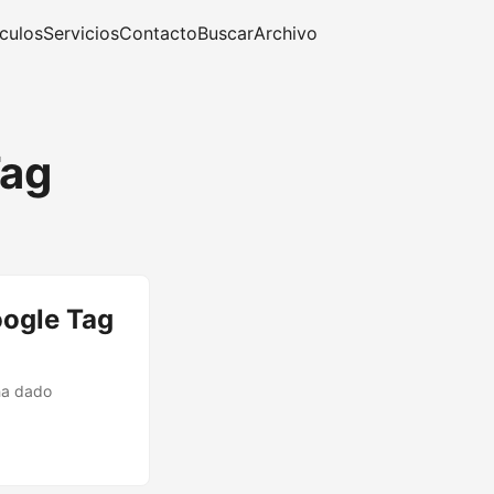
ículos
Servicios
Contacto
Buscar
Archivo
Tag
oogle Tag
ha dado