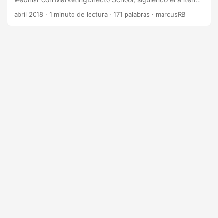
con el plan de medición
abril 2018
·
1 minuto de lectura
·
171 palabras
·
marcusRB