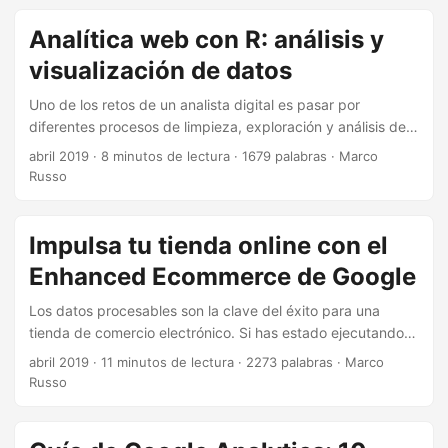
Analítica web con R: análisis y
visualización de datos
Uno de los retos de un analista digital es pasar por
diferentes procesos de limpieza, exploración y análisis de
contenido para sacar buenas conclusiones y detectar
abril 2019
·
8 minutos de lectura
·
1679 palabras
·
Marco
nuevos escenarios e insights. Además, tiene que
Russo
comprobar si las fuentes de datos son de dudosa calidad o
no. Y si hablamos de un analista digital, es muy probable
que toda esa exploración pase por la herramienta más
Impulsa tu tienda online con el
utilizada en el mundo de la analítica: Google Analytics. Pero
Enhanced Ecommerce de Google
seguro que también estará conectado a otras fuentes
como Google Sheet, un CRM o base de datos, u otros
Los datos procesables son la clave del éxito para una
ficheros de texto, en formato csv, y más. ...
tienda de comercio electrónico. Si has estado ejecutando
un negocio de eCommerce, es posible que ya sepas la
abril 2019
·
11 minutos de lectura
·
2273 palabras
·
Marco
importancia del marketing de comercio electrónico basado
Russo
en datos. En este post vamos a ver los beneficios del
proceso de configuración del seguimiento de comercio
electrónico en Google Analytics. Un proceso que también