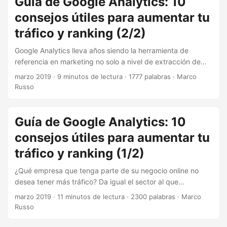
Guía de Google Analytics: 10
se puede aplicar incluso si hablamos de una tienda en su
consejos útiles para aumentar tu
estado más inicial. ¡Empezamos! ...
tráfico y ranking (2/2)
Google Analytics lleva años siendo la herramienta de
referencia en marketing no solo a nivel de extracción de
métricas, sino también a la hora de comprender el
marzo 2019
·
9 minutos de lectura
·
1777 palabras
·
Marco
comportamiento de los usuarios de nuestro sitio web. Pero
Russo
Google Analytics no deja de ser un mastodonte enorme
donde obtener determinados datos es, a veces, casi una
misión imposible, sobre todo si estamos empezando a
Guía de Google Analytics: 10
trabajar con la plataforma. Ya la semana pasada
consejos útiles para aumentar tu
recopilamos algunos consejos que nos facilitan el uso de la
tráfico y ranking (1/2)
herramienta. Hoy continuamos con otras 5
recomendaciones que seguro que te ayudarán a exprimir al
¿Qué empresa que tenga parte de su negocio online no
máximo Google Analytics. ...
desea tener más tráfico? Da igual el sector al que
pertenezca, su tamaño, su facturación… la respuesta
marzo 2019
·
11 minutos de lectura
·
2300 palabras
·
Marco
siempre será sí. Y si el tráfico es de calidad, será un plus
Russo
mayor. Google Analytics nos proporciona una enorme
cantidad de datos que podemos aprovechar para