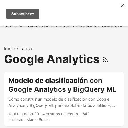
MarcusRB
|
En
Sobre mí
Proyectos
Artículos
Servicios
Contacto
Buscar
Arc
Inicio
Tags
Google Analytics
Modelo de clasificación con
Google Analytics y BigQuery ML
Cómo construir un modelo de clasificación con Google
Analytics y BigQuery ML para explotar datos analíticos,
seleccionar variables y evaluar resultados de machine
septiembre 2020
·
4 minutos de lectura
·
642
learning.
palabras
·
Marco Russo