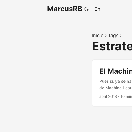
MarcusRB
|
En
Inicio
Tags
Estrat
El Machi
Pues sí, ya se h
de Machine Learn
abril 2018
·
10 min