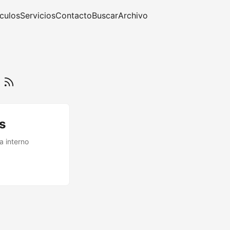
ículos
Servicios
Contacto
Buscar
Archivo
s
s
a interno