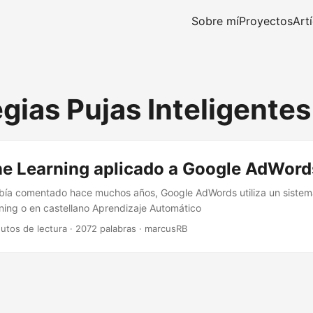
Sobre mí
Proyectos
Art
egias Pujas Inteligente
ne Learning aplicado a Google AdWord
abía comentado hace muchos años, Google AdWords utiliza un sistem
ing o en castellano Aprendizaje Automático
utos de lectura
·
2072 palabras
·
marcusRB