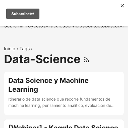
MarcusRB
|
En
Sobre mí
Proyectos
Artículos
Servicios
Contacto
Buscar
Arc
Inicio
Tags
Data-Science
Data Science y Machine
Learning
Itinerario de data science que recorre fundamentos de
machine learning, pensamiento analítico, evaluación de
modelos y experimentación práctica.
[Webinar] - Kaggle Data Science