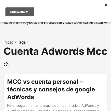
MarcusRB
|
En
Sobre mí
Proyectos
Artículos
Servicios
Contacto
Buscar
Arc
Inicio
Tags
Cuenta Adwords Mcc
MCC vs cuenta personal –
técnicas y consejos de google
AdWords
Hola, seguramente habrás leído mucho sobre AdWords y
quizá si estás aquí es porqué estabas buscando trucos o