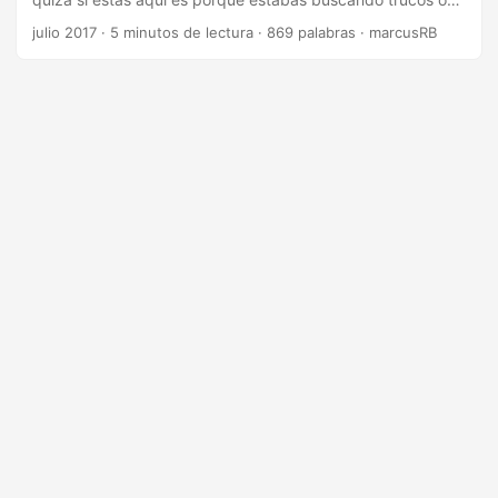
consejos de Google AdWords, bueno esta era la idea de
julio 2017
·
5 minutos de lectura
·
869 palabras
·
marcusRB
crear esta categoría, “Consejos&Trucos de Adwords” Sobre
AdWords hay mucho, pero muchisimo material online, así
que pongamos un poco de orden al todo. Los consejos,
trucos y técnicas van en orden del básico a las más
avanzadas, así que no te preocupes. ...