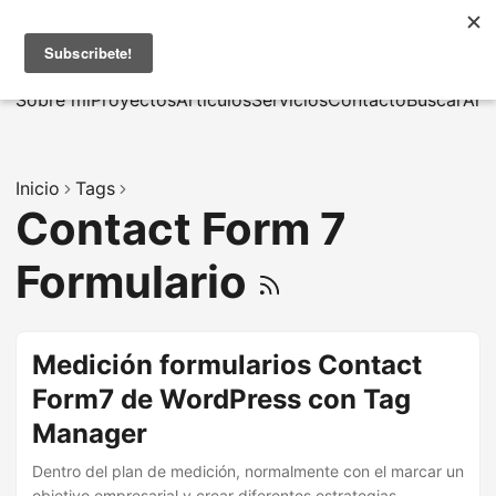
MarcusRB
|
En
Sobre mí
Proyectos
Artículos
Servicios
Contacto
Buscar
Arc
Inicio
Tags
Contact Form 7
Formulario
Medición formularios Contact
Form7 de WordPress con Tag
Manager
Dentro del plan de medición, normalmente con el marcar un
objetivo empresarial y crear diferentes estrategias