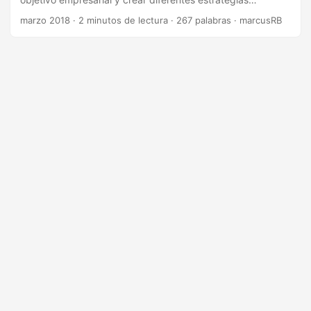
llegamos al punto de la implementación técnica.
marzo 2018
·
2 minutos de lectura
·
267 palabras
·
marcusRB