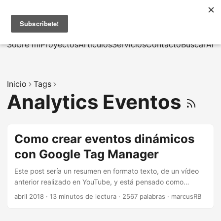
MarcusRB
|
En
Sobre mí
Proyectos
Artículos
Servicios
Contacto
Buscar
Arc
Inicio
Tags
Analytics Eventos
Como crear eventos dinámicos
con Google Tag Manager
Este post sería un resumen en formato texto, de un vídeo
anterior realizado en YouTube, y está pensado como
memoria para aquellos que quieren seguir todos los pasos
abril 2018
·
13 minutos de lectura
·
2567 palabras
·
marcusRB
de una creación de eventos dinámicos con Google Tag
Manager