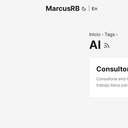
MarcusRB
|
En
Inicio
Tags
AI
Consultor
Consultoría end-t
trabajo listos p