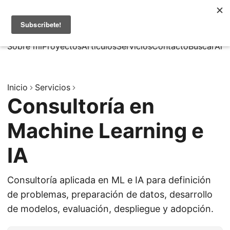
MarcusRB
|
En
Sobre mí
Proyectos
Artículos
Servicios
Contacto
Buscar
Arc
Inicio
Servicios
Consultoría en
Machine Learning e
IA
Consultoría aplicada en ML e IA para definición
de problemas, preparación de datos, desarrollo
de modelos, evaluación, despliegue y adopción.