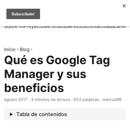
MarcusRB
|
En
Sobre mí
Proyectos
Artículos
Servicios
Contacto
Buscar
Arc
Inicio
Blog
Qué es Google Tag
Manager y sus
beneficios
agosto 2017
·
4 minutos de lectura
·
653 palabras
·
marcusRB
Tabla de contenidos