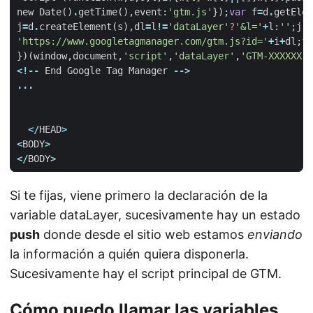
new
Date
()
.
getTime
(),
event
:
'gtm.js'
});
var
f
=
d
.
getElem
j
=
d
.
createElement
(
s
),
dl
=
l
!=
'dataLayer'
?
'&l='
+
l
:
''
;
j
.
a
'https://www.googletagmanager.com/gtm.js?id='
+
i
+
dl
;
f
.
})(
window
,
document
,
'script'
,
'dataLayer'
,
'GTM-XXXXXX'
)
<!--
End
Google
Tag
Manager
-->
...
</
HEAD
>
<
BODY
>
</
BODY
>
Si te fijas, viene primero la declaración de la
variable dataLayer, sucesivamente hay un estado
push
donde desde el sitio web estamos
enviando
la información a quién quiera disponerla.
Sucesivamente hay el script principal de GTM.
Cómo puedo llamar las variables