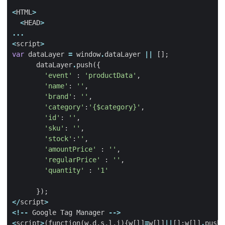
<
HTML
>
<
HEAD
>
...
<
script
>
var
dataLayer
=
window
.
dataLayer
||
[];
dataLayer
.
push
({
'event'
:
'productData'
,
'name'
:
''
,
'brand'
:
''
,
'category'
:
'{$category}'
,
'id'
:
''
,
'sku'
:
''
,
'stock'
:
''
,
'amountPrice'
:
''
,
'regularPrice'
:
''
,
'quantity'
:
'1'
});
</
script
>
<!--
Google
Tag
Manager
-->
<
script
>
(
function
(
w
,
d
,
s
,
l
,
i
){
w
[
l
]
=
w
[
l
]
||
[];
w
[
l
]
.
push
(