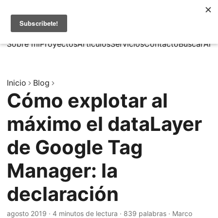
MarcusRB
|
En
Sobre mí
Proyectos
Artículos
Servicios
Contacto
Buscar
Arc
Inicio
Blog
Cómo explotar al
máximo el dataLayer
de Google Tag
Manager: la
declaración
agosto 2019
·
4 minutos de lectura
·
839 palabras
·
Marco