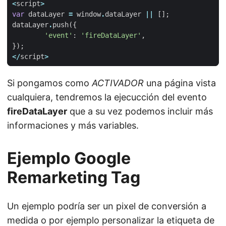
<
script
>
var
dataLayer
=
window
.
dataLayer
||
[];
dataLayer
.
push
({
'event'
:
'fireDataLayer'
,
});
</
script
>
Si pongamos como
ACTIVADOR
una página vista
cualquiera, tendremos la ejecucción del evento
fireDataLayer
que a su vez podemos incluir más
informaciones y más variables.
Ejemplo Google
Remarketing Tag
Un ejemplo podría ser un pixel de conversión a
medida o por ejemplo personalizar la etiqueta de