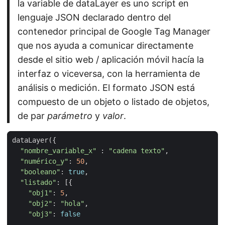
la variable de dataLayer es uno script en
lenguaje JSON declarado dentro del
contenedor principal de Google Tag Manager
que nos ayuda a comunicar directamente
desde el sitio web / aplicación móvil hacía la
interfaz o viceversa, con la herramienta de
análisis o medición. El formato JSON está
compuesto de un objeto o listado de objetos,
de par
parámetro
y
valor
.
dataLayer
({
"nombre_variable_x"
:
"cadena texto"
,
"numérico_y"
:
50
,
"booleano"
:
true
,
"listado"
:
[{
"obj1"
:
5
,
"obj2"
:
"hola"
,
"obj3"
:
false