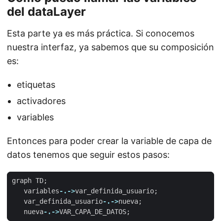
del dataLayer
Esta parte ya es más práctica. Si conocemos
nuestra interfaz, ya sabemos que su composición
es:
etiquetas
activadores
variables
Entonces para poder crear la variable de capa de
datos tenemos que seguir estos pasos:
graph
TD
;
variables
-.->
var_definida_usuario
;
var_definida_usuario
-.->
nueva
;
nueva
-.->
VAR_CAPA_DE_DATOS
;