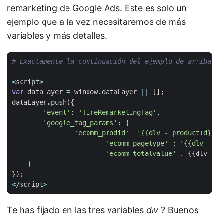
remarketing de Google Ads. Este es solo un
ejemplo que a la vez necesitaremos de más
variables y más detalles.
# Exactamente la continuación del ejemplo de arriba
<
script
>
var
dataLayer
=
window
.
dataLayer
||
[];
dataLayer
.
push
({
'event'
:
'fireRemarketingTag'
,
'google_tag_params'
:
{
'ecomm_prodid'
:
'{{dlv - productId}}'
'ecomm_pagetype'
:
'{{dlv - p
'ecomm_totalvalue'
:
{{
dlv
-
}
});
</
script
>
Te has fijado en las tres variables
dlv
? Buenos