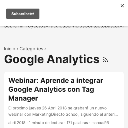
MarcusRB
|
En
Sobre mí
Proyectos
Artículos
Servicios
Contacto
Buscar
Arc
Inicio
Categories
Google Analytics
Webinar: Aprende a integrar
Google Analytics con Tag
Manager
El próximo jueves 26 Abril 2018 se grabará un nuevo
webinar con MarketingDirecto School, siguiendo el anterior
con el plan de medición
abril 2018
·
1 minuto de lectura
·
171 palabras
·
marcusRB